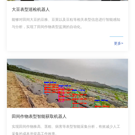
学
大豆表型巡检机器人
研
能够对田间大豆的豆株、豆荚以及豆粒等相关表型信息进行智能感知
与分析，实现了田间作物表型监测的自动化。
究
成
更多>
果
转
化
人
才
队
田间作物表型智能获取机器人
实现田间作物株高、茎粗、病害等表型智能采集分析，有效减少人工
伍
采集的成本并提高工作效率。