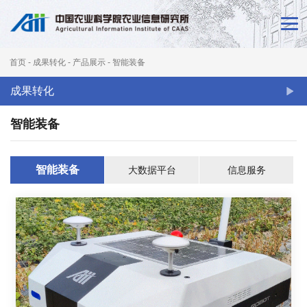
首
页
首页
-
成果转化
-
产品展示
-
智能装备
新
成果转化
闻
智能装备
动
态
智能装备
大数据平台
信息服务
本
所
概
况
科