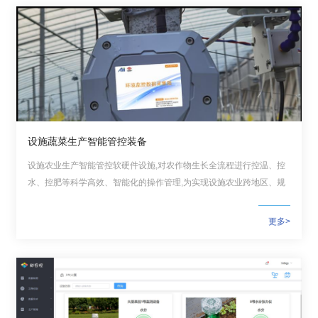
农
业
图
书
馆
设施蔬菜生产智能管控装备
科
设施农业生产智能管控软硬件设施,对农作物生长全流程进行控温、控
技
水、控肥等科学高效、智能化的操作管理,为实现设施农业跨地区、规
模化种植管理提供一体化解决方案。
期
更多>
刊
党
群