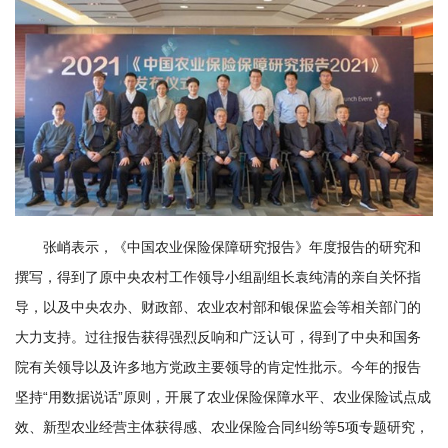
学
研
究
成
果
转
张峭表示，《中国农业保险保障研究报告》年度报告的研究和
化
撰写，得到了原中央农村工作领导小组副组长袁纯清的亲自关怀指
人
导，以及中央农办、财政部、农业农村部和银保监会等相关部门的
大力支持。过往报告获得强烈反响和广泛认可，得到了中央和国务
才
院有关领导以及许多地方党政主要领导的肯定性批示。今年的报告
队
坚持“用数据说话”原则，开展了农业保险保障水平、农业保险试点成
伍
效、新型农业经营主体获得感、农业保险合同纠纷等5项专题研究，