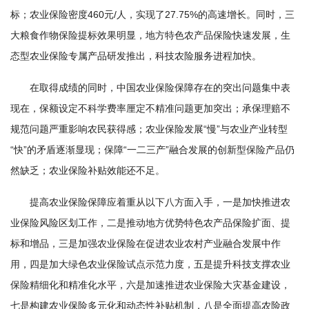
农
标；农业保险密度460元/人，实现了27.75%的高速增长。同时，三
业
大粮食作物保险提标效果明显，地方特色农产品保险快速发展，生
态型农业保险专属产品研发推出，科技农险服务进程加快。
图
在取得成绩的同时，中国农业保险保障存在的突出问题集中表
书
现在，保额设定不科学费率厘定不精准问题更加突出；承保理赔不
馆
规范问题严重影响农民获得感；农业保险发展“慢”与农业产业转型
科
“快”的矛盾逐渐显现；保障“一二三产”融合发展的创新型保险产品仍
然缺乏；农业保险补贴效能还不足。
技
期
提高农业保险保障应着重从以下八方面入手，一是加快推进农
业保险风险区划工作，二是推动地方优势特色农产品保险扩面、提
刊
标和增品，三是加强农业保险在促进农业农村产业融合发展中作
党
用，四是加大绿色农业保险试点示范力度，五是提升科技支撑农业
群
保险精细化和精准化水平，六是加速推进农业保险大灾基金建设，
七是构建农业保险多元化和动态性补贴机制，八是全面提高农险政