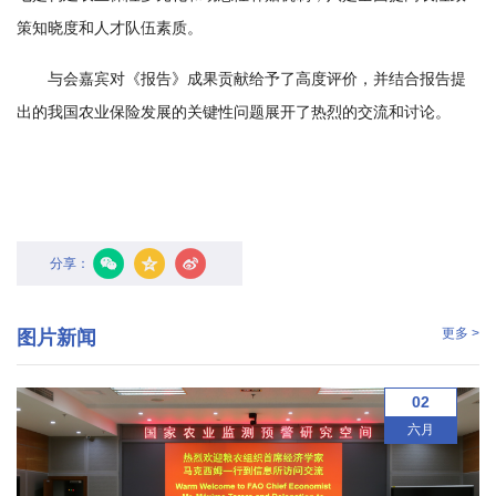
园
策知晓度和人才队伍素质。
地
与会嘉宾对《报告》成果贡献给予了高度评价，并结合报告提
出的我国农业保险发展的关键性问题展开了热烈的交流和讨论。
分享：
更多 >
图片新闻
02
六月