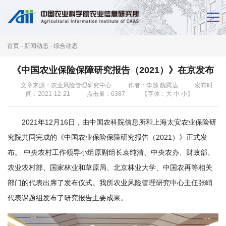
首
页
首页
-
新闻动态
-
综合动态
新
《中国农业保险保障研究报告（2021）》在京发布
闻
文章来源：农业风险管理研究中心
作者：李越 魏腾达
发布时
间：2021-12-21
点击量：
6387
【字体：
大
中
小
】
动
态
2021年12月16日，由中国农科院信息所和上海太安农业保险研
本
究院共同完成的《中国农业保险保障研究报告（2021）》正式发
布。 中央农村工作领导小组原副组长袁纯清、中央农办、财政部、
所
农业农村部、国家林业和草原局、北京林业大学、中国农再等相关
概
部门的代表出席了发布仪式。我所农业风险管理研究中心主任张峭
况
代表课题组发布了研究报告主要成果。
科