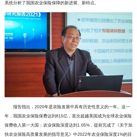
系统分析了我国农业保险保障的新进展、新特点。
国
际
合
作
研
究
生
培
养
报告指出，2020年是农险发展中具有历史性意义的一年。这一
国
年，我国农业保险保费达到815亿，首次超越美国成为全球农业保险
保费收入第一大国；农业保险深度达到1.05%，提前完成了《关于加
家
快农业保险高质量发展的指导意见》中2022年农业保险深度1%的目