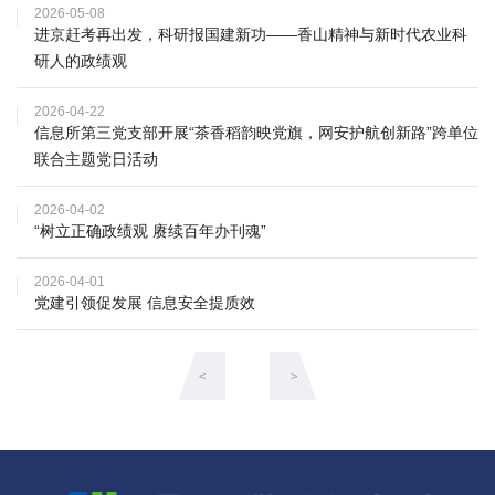
农
2026-05-08
进京赶考再出发，科研报国建新功——香山精神与新时代农业科
业
研人的政绩观
图
2026-04-22
信息所第三党支部开展“茶香稻韵映党旗，网安护航创新路”跨单位
书
联合主题党日活动
馆
2026-04-02
“树立正确政绩观 赓续百年办刊魂”
科
技
2026-04-01
党建引领促发展 信息安全提质效
期
刊
<
>
党
群