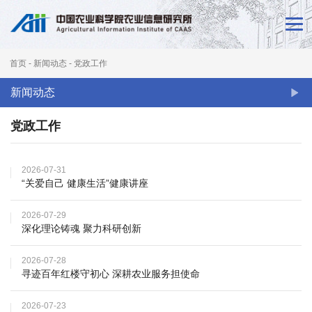
首
页
首页
-
新闻动态
-
党政工作
新
新闻动态
闻
党政工作
动
态
2026-07-31
“关爱自己 健康生活”健康讲座
本
所
2026-07-29
深化理论铸魂 聚力科研创新
概
2026-07-28
况
寻迹百年红楼守初心 深耕农业服务担使命
科
2026-07-23