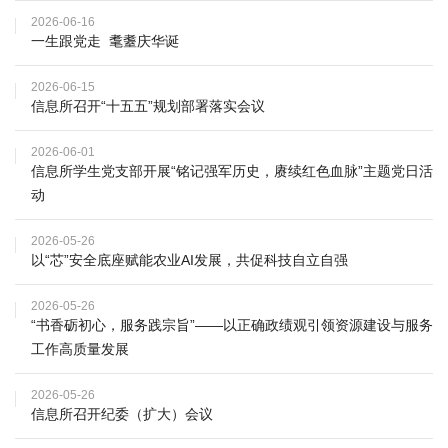
国
2026-06-16
一生跟党走 耄耋庆华诞
际
2026-06-15
合
信息所召开“十五五”规划部署落实会议
作
2026-06-01
信息所学生党支部开展“铭记强军历史，赓续红色血脉”主题党日活
研
动
究
2026-05-26
生
以“芯”安全底座赋能农业AI发展，共促科技自立自强
培
2026-05-26
“书香砺初心，服务践宗旨”——以正确政绩观引领资源建设与服务
养
工作高质量发展
国
2026-05-26
信息所召开纪委（扩大）会议
家