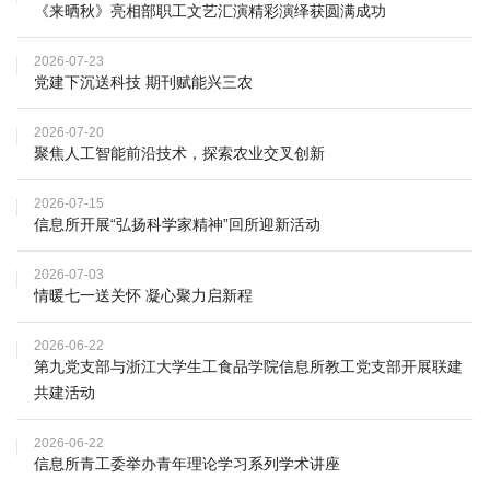
《来晒秋》亮相部职工文艺汇演精彩演绎获圆满成功
学
2026-07-23
研
党建下沉送科技 期刊赋能兴三农
究
2026-07-20
聚焦人工智能前沿技术，探索农业交叉创新
成
果
2026-07-15
信息所开展“弘扬科学家精神”回所迎新活动
转
2026-07-03
化
情暖七一送关怀 凝心聚力启新程
人
2026-06-22
第九党支部与浙江大学生工食品学院信息所教工党支部开展联建
才
共建活动
队
2026-06-22
伍
信息所青工委举办青年理论学习系列学术讲座