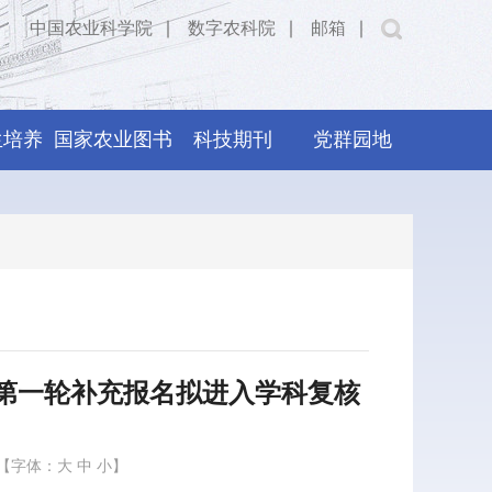
中国农业科学院
∣
数字农科院
∣
邮箱
∣
生培养
国家农业图书
科技期刊
党群园地
馆
生第一轮补充报名拟进入学科复核
【字体：
大
中
小
】