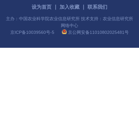
国
设为首页
∣
加入收藏
∣
联系我们
际
主办：中国农业科学院农业信息研究所 技术支持：农业信息研究所
网络中心
合
京ICP备10039560号-5
京公网安备11010802025481号
作
研
究
生
培
养
国
家