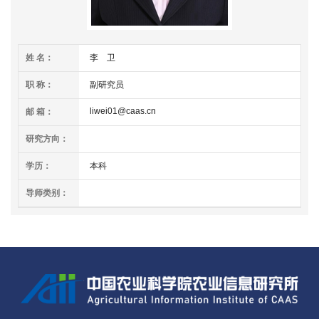
学
研
姓 名：
李 卫
究
职 称：
副研究员
成
liwei01@caas.cn
邮 箱：
果
研究方向：
转
学历：
本科
化
导师类别：
人
才
队
伍