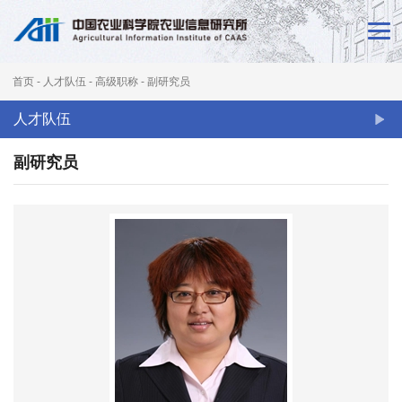
首
页
首页
-
人才队伍
-
高级职称
-
副研究员
新
人才队伍
闻
副研究员
动
态
本
所
概
况
科