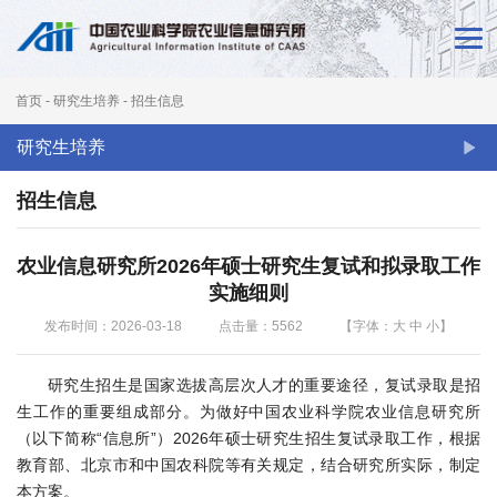
首
页
首页
-
研究生培养
-
招生信息
新
研究生培养
闻
招生信息
动
态
农业信息研究所2026年硕士研究生复试和拟录取工作
实施细则
本
发布时间：2026-03-18
点击量：
5562
【字体：
大
中
小
】
所
研究生招生是国家选拔高层次人才的重要途径，复试录取是招
概
生工作的重要组成部分。为做好中国农业科学院农业信息研究所
况
（以下简称“信息所”）2026年硕士研究生招生复试录取工作，根据
教育部、北京市和中国农科院等有关规定，结合研究所实际，制定
科
本方案。