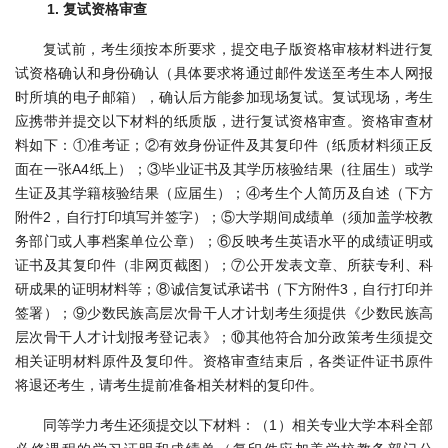
1. 复试资格审查
复试前，考生须按本所要求，提交电子版资格审核材料进行复
试资格确认和身份确认（具体要求将通过邮件发送至考生本人网报
时所填的电子邮箱），确认后方能参加现场复试。复试现场，考生
应携带并提交以下材料的纸质版，进行复试资格审查。资格审查材
料如下：①准考证；②有效身份证件及其复印件（纸质材料须正反
面在一张A4纸上）；③毕业证书及其学历核验结果（往届生）或学
生证及其学籍核验结果（应届生）；④考生个人简历及自述（下方
附件2，自行打印填写并签字）；⑤大学期间成绩单（须加盖学校教
务部门或人事档案单位公章）；⑥反映考生英语水平的成绩证明或
证书及其复印件（非网页截图）；⑦公开发表文章、所获专利、科
研成果的证明材料等；⑧诚信复试承诺书（下方附件3，自行打印并
签署）；⑨少数民族高层次骨干人才计划考生须提供《少数民族高
层次骨干人才计划报考登记表》；⑩其他符合加分政策考生须提交
相关证明材料原件及复印件。资格审查结束后，各类证件证书原件
将退还考生，请考生提前准备相关材料的复印件。
同等学力考生还须提交以下材料：（1）相关专业大学本科全部