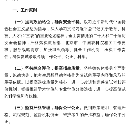
学
一、工作原则
研
（一）提高政治站位，确保安全平稳。
以习近平新时代中国特
色社会主义思想为指导，深入学习贯彻习近平总书记关于教育、科
究
技、人才和“三农”的重要论述精神，全面贯彻党的二十大和二十届历
成
次全会精神，严格落实教育部、北京市、中国农科院相关工作要
求，服务战略需求、加强组织领导、健全工作机制、压实工作责
果
任，确保复试录取各项工作公平、公正、科学。
转
（二）坚持综合评价，提高招生质量。
坚持德智体美劳全面衡
量，以德为先，把考生思想品德考核作为复试的重要内容和录取的
化
重要依据。以提高选拔质量为核心，进一步改进和完善复试考核评
人
价机制，积极推进学术学位与专业学位分类选拔，进一步提高复试
的科学性和有效性。
才
（三）坚持严格管理，确保公平公正。
做到政策透明、管理严
队
格、流程规范、监督机制健全，维护考生的合法权益，确保公平公
正。
伍