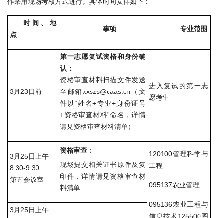
作采用现场考核方式进行。具体时间安排如下：
农
时间、地
业
事项
专业范围
点
图
第一志愿复试资格和身份确
书
认：
资格审查材料扫描文件发送
馆
进入复试的第一志
3月23日前
至邮箱xxszs@caas.cn（文
愿考生
科
件以“姓名+专业+身份证号
+资格审查材料”命名，详情
技
请见资格审查材料清单）
期
资格审查：
120100管理科学与
3月25日上午
刊
现场提交相关证书原件及复
工程
8:30-9:30
印件，详情请见资格审查材
第五会议室
党
095137农业管理
料清单
群
095136农业工程与
3月25日上午
信息技术125500图