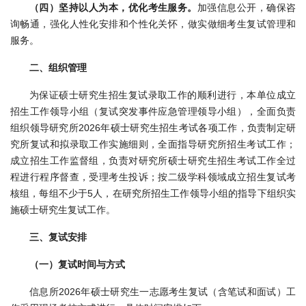
（四）坚持以人为本，优化考生服务。
加强信息公开，确保咨
国
询畅通，强化人性化安排和个性化关怀，做实做细考生复试管理和
际
服务。
合
二、组织管理
作
为保证硕士研究生招生复试录取工作的顺利进行，本单位成立
招生工作领导小组（复试突发事件应急管理领导小组），全面负责
研
组织领导研究所2026年硕士研究生招生考试各项工作，负责制定研
究所复试和拟录取工作实施细则，全面指导研究所招生考试工作；
究
成立招生工作监督组，负责对研究所硕士研究生招生考试工作全过
生
程进行程序督查，受理考生投诉；按二级学科领域成立招生复试考
核组，每组不少于5人，在研究所招生工作领导小组的指导下组织实
培
施硕士研究生复试工作。
养
三、复试安排
国
（一）复试时间与方式
家
信息所2026年硕士研究生一志愿考生复试（含笔试和面试）工