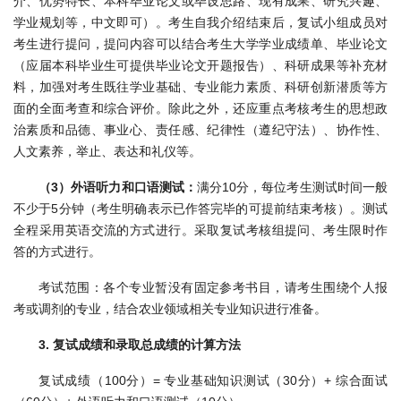
介、优势特长、本科毕业论文或毕设思路、现有成果、研究兴趣、
学业规划等，中文即可）。考生自我介绍结束后，复试小组成员对
考生进行提问，提问内容可以结合考生大学学业成绩单、毕业论文
（应届本科毕业生可提供毕业论文开题报告）、科研成果等补充材
料，加强对考生既往学业基础、专业能力素质、科研创新潜质等方
面的全面考查和综合评价。除此之外，还应重点考核考生的思想政
治素质和品德、事业心、责任感、纪律性（遵纪守法）、协作性、
人文素养，举止、表达和礼仪等。
（3）外语听力和口语测试：
满分10分，每位考生测试时间一般
不少于5分钟（考生明确表示已作答完毕的可提前结束考核）。测试
全程采用英语交流的方式进行。采取复试考核组提问、考生限时作
答的方式进行。
考试范围：各个专业暂没有固定参考书目，请考生围绕个人报
考或调剂的专业，结合农业领域相关专业知识进行准备。
3. 复试成绩和录取总成绩的计算方法
复试成绩（100分）= 专业基础知识测试（30分）+ 综合面试