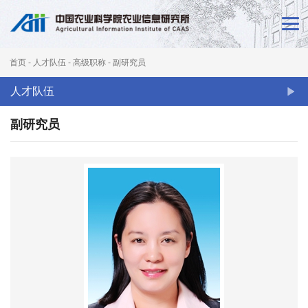
首
页
首页
-
人才队伍
-
高级职称
-
副研究员
新
人才队伍
闻
副研究员
动
态
本
所
概
况
科