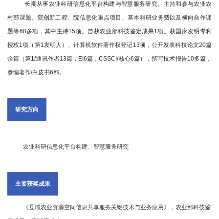
长期从事农业科研信息化平台构建与智慧服务研究。主持和参与农业农
国
村部课题、院创新工程、院信息化重点项目、基本科研业务费以及横向合作课
际
题等60多项，其中主持15项。曾获农业部科技鉴定成果1项。获国家发明专利
授权1项（第1发明人）、计算机软件著作权登记13项，公开发表科技论文20篇
合
余篇（第1/通讯作者13篇，EI6篇，CSSCI/核心6篇），撰写技术报告10多篇，
作
参编著作/白皮书6部。
研
究
研究方向
生
培
农业科研信息化平台构建、智慧服务研究
养
主要获奖成果
国
家
《县域农业资源空间信息共享服务关键技术与业务应用》，农业部科技鉴