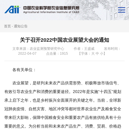
首
页
首页
-
通知公告
新
关于召开2022中国农业展望大会的通知
闻
文章来源：农业监测预警研究中心
作者：王盛威
发布时间：
2022-04-07
点击量：
1915
【字体：
大
中
小
】
动
态
各有关单位：
本
农业展望，是研判未来农产品供需形势、积极释放市场信号、
所
有效引导农业生产和消费的重要途径。2022年是实施“十四五”规划
承上启下之年，也是乡村振兴全面展开的关键之年。当前，全球新
概
冠肺炎疫情、自然灾害、地区冲突等都对世界农业生产及粮食安全
况
带来巨大影响，保障中国粮食安全和重要农产品有效供给具有十分
科
重要的意义。为分析当前和未来农产品生产、消费、贸易、价格趋