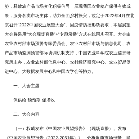
势，释放农产品市场变化积极信号，展现我国农业稳产保供有效成
学
果，服务各类市场主体，助力全面乡村振兴，兹定于2022年4月在北
研
京召开“2022中国农业展望大会”。因疫情防控形势要求，本届展望
究
大会将采用“大会现场直播”+“专题录播”方式在线同步召开。大会由
农业农村部市场预警专家委员会、农业农村部市场与信息化司、农
成
产品市场监测预警部际协调机制支持，中国农业科学院农业信息研
果
究所主办，农业农村部信息中心、农村经济研究中心、农业贸易促
转
进中心、大数据发展中心和中国农学会等协办。
化
一、大会主题
人
保供给 稳预期 促增收
才
二、大会内容
队
（一）权威发布《中国农业展望报告》（现场直播）。发布
伍
《中国农业展望报告（2022-2031年）》，分析当前市场形势，展