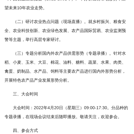
国
望未来10年农业走势。
际
（二）研讨农业热点问题（现场直播）。就乡村振兴、粮食安
合
全、农业科技创新、农业绿色发展、农产品国际贸易、农业监测预
警等主题，举行高层专家研讨。
作
研
（三）专题分析国内外农产品供需形势（专题录播）。针对水
稻、小麦、玉米、大豆、棉花、油料、糖料、蔬菜、水果、肉类、
究
禽蛋、奶制品、水产品、饲料等主要农产品进行国内外形势分析，
生
开展特色农产品产业发展形势分析。
培
三、大会时间
养
大会时间：2022年4月20日（星期三）09:00-17:30。分品种的
国
专题录播，在现场会议结束后随即播放。敬请关注，欢迎参会。
家
四、参会方式