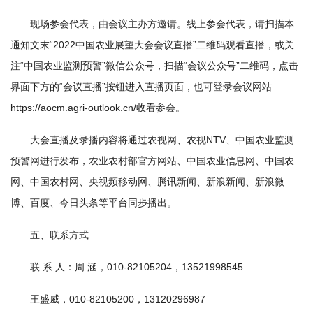
农
现场参会代表，由会议主办方邀请。线上参会代表，请扫描本
业
通知文末“2022中国农业展望大会会议直播”二维码观看直播，或关
图
注“中国农业监测预警”微信公众号，扫描“会议公众号”二维码，点击
界面下方的“会议直播”按钮进入直播页面，也可登录会议网站
书
https://aocm.agri-outlook.cn/收看参会。
馆
大会直播及录播内容将通过农视网、农视NTV、中国农业监测
科
预警网进行发布，农业农村部官方网站、中国农业信息网、中国农
技
网、中国农村网、央视频移动网、腾讯新闻、新浪新闻、新浪微
博、百度、今日头条等平台同步播出。
期
刊
五、联系方式
党
联 系 人：周 涵，010-82105204，13521998545
群
王盛威，010-82105200，13120296987