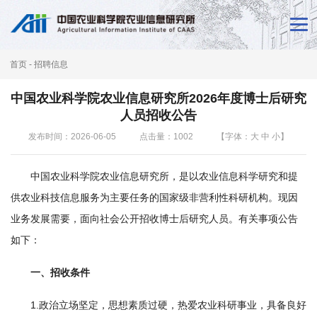
首
页
首页
-
招聘信息
新
中国农业科学院农业信息研究所2026年度博士后研究
闻
人员招收公告
动
发布时间：2026-06-05
点击量：
1002
【字体：
大
中
小
】
态
中国农业科学院农业信息研究所，是以农业信息科学研究和提
本
供农业科技信息服务为主要任务的国家级非营利性科研机构。现因
所
业务发展需要，面向社会公开招收博士后研究人员。有关事项公告
如下：
概
一、招收条件
况
科
1.政治立场坚定，思想素质过硬，热爱农业科研事业，具备良好