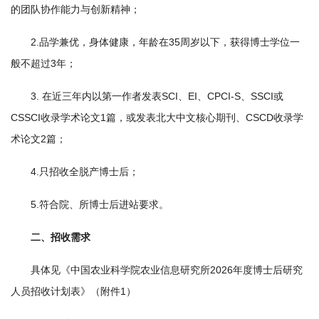
的团队协作能力与创新精神；
学
2.品学兼优，身体健康，年龄在35周岁以下，获得博士学位一
研
般不超过3年；
究
3. 在近三年内以第一作者发表SCI、EI、CPCI-S、SSCI或
成
CSSCI收录学术论文1篇，或发表北大中文核心期刊、CSCD收录学
果
术论文2篇；
转
4.只招收全脱产博士后；
化
5.符合院、所博士后进站要求。
人
二、招收需求
才
具体见《中国农业科学院农业信息研究所2026年度博士后研究
队
人员招收计划表》（附件1）
伍