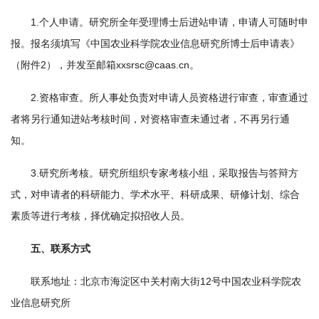
农
1.个人申请。研究所全年受理博士后进站申请，申请人可随时申
业
报。报名须填写《中国农业科学院农业信息研究所博士后申请表》
图
（附件2），并发至邮箱xxsrsc@caas.cn。
书
2.资格审查。所人事处负责对申请人员资格进行审查，审查通过
者将另行通知进站考核时间，对资格审查未通过者，不再另行通
馆
知。
科
3.研究所考核。研究所组织专家考核小组，采取报告与答辩方
技
式，对申请者的科研能力、学术水平、科研成果、研修计划、综合
期
素质等进行考核，择优确定拟招收人员。
刊
五、联系方式
党
联系地址：北京市海淀区中关村南大街12号中国农业科学院农
群
业信息研究所