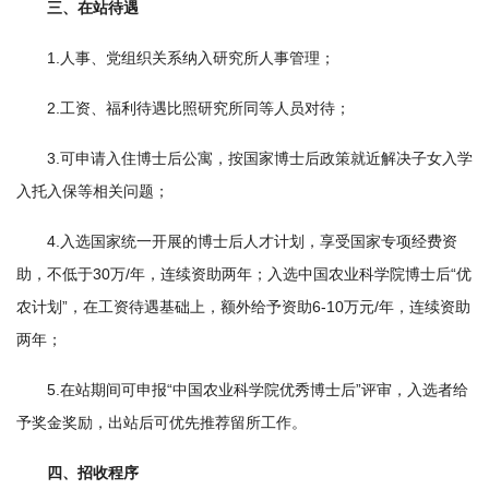
三、在站待遇
国
1.人事、党组织关系纳入研究所人事管理；
际
合
2.工资、福利待遇比照研究所同等人员对待；
作
3.可申请入住博士后公寓，按国家博士后政策就近解决子女入学
入托入保等相关问题；
研
究
4.入选国家统一开展的博士后人才计划，享受国家专项经费资
助，不低于30万/年，连续资助两年；入选中国农业科学院博士后“优
生
农计划”，在工资待遇基础上，额外给予资助6-10万元/年，连续资助
培
两年；
养
5.在站期间可申报“中国农业科学院优秀博士后”评审，入选者给
国
予奖金奖励，出站后可优先推荐留所工作。
家
四、招收程序