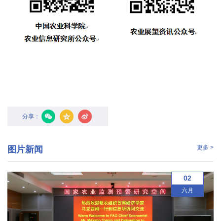
农
业
图
书
馆
科
分享：
技
期
更多 >
图片新闻
刊
02
党
六月
群