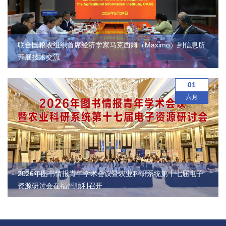
园
地
联合国粮农组织首席经济学家马克西姆（Maximo）到信息所
开展技术交流
01
六月
2026年图书情报青年学术会议暨农业科研系统第十七届电子
资源研讨会在福州顺利召开