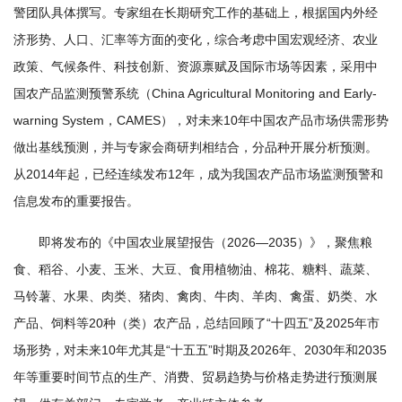
警团队具体撰写。专家组在长期研究工作的基础上，根据国内外经
学
济形势、人口、汇率等方面的变化，综合考虑中国宏观经济、农业
研
政策、气候条件、科技创新、资源禀赋及国际市场等因素，采用中
究
国农产品监测预警系统（China Agricultural Monitoring and Early-
warning System，CAMES），对未来10年中国农产品市场供需形势
成
做出基线预测，并与专家会商研判相结合，分品种开展分析预测。
果
从2014年起，已经连续发布12年，成为我国农产品市场监测预警和
转
信息发布的重要报告。
化
即将发布的《中国农业展望报告（2026—2035）》，聚焦粮
食、稻谷、小麦、玉米、大豆、食用植物油、棉花、糖料、蔬菜、
人
马铃薯、水果、肉类、猪肉、禽肉、牛肉、羊肉、禽蛋、奶类、水
才
产品、饲料等20种（类）农产品，总结回顾了“十四五”及2025年市
队
场形势，对未来10年尤其是“十五五”时期及2026年、2030年和2035
年等重要时间节点的生产、消费、贸易趋势与价格走势进行预测展
伍