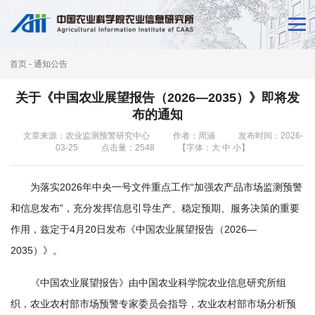
首
页
首页
-
通知公告
新
关于《中国农业展望报告（2026—2035）》即将发
闻
布的通知
动
文章来源：农业监测预警研究中心
作者：周涵
发布时间：2026-
03-25
点击量：
2548
【字体：
大
中
小
】
态
为落实2026年中央一号文件重点工作“加强农产品市场监测预警
本
和信息发布”，充分发挥信息引导生产、稳定预期、服务决策的重要
所
作用，兹定于4月20日发布《中国农业展望报告（2026—
概
2035）》。
况
《中国农业展望报告》由中国农业科学院农业信息研究所组
科
织，农业农村部市场预警专家委员会指导，农业农村部市场分析预