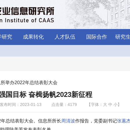
学研究
成果转化
人才队伍
国际合作
研究
所举办2022年总结表彰大会
国目标 奋楫扬帆2023新征程
发布时间：2023-01-13
点击量：
4179
【字体：
大
中
小
】
022年总结表彰大会。信息所所长
周清波
作报告，党委副书记
张蕙
助理陆美芳发布表彰名单。