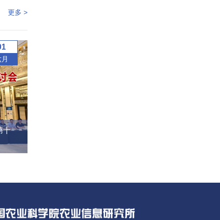
更多 >
01
六月
第十