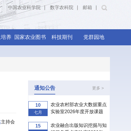
中国农业科学院
∣
数字农科院
∣
邮箱
∣
生培养
国家农业图书
科技期刊
党群园地
馆
通知公告
更多 >
农业农村部农业大数据重点
10
实验室2026年度开放课题
七月
申报指南
杰
主持会
农业融合出版知识挖掘与知
15