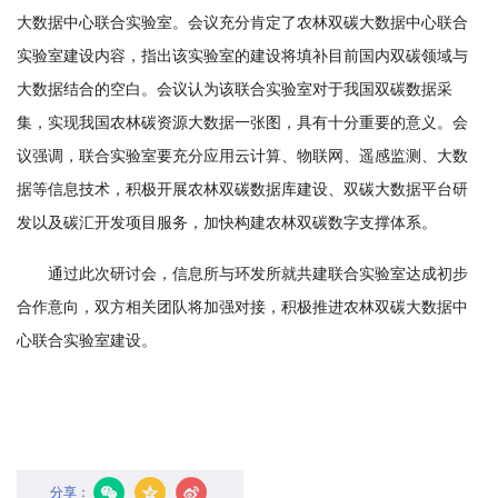
大数据中心联合实验室。会议充分肯定了农林双碳大数据中心联合
学
实验室建设内容，指出该实验室的建设将填补目前国内双碳领域与
研
大数据结合的空白。会议认为该联合实验室对于我国双碳数据采
究
集，实现我国农林碳资源大数据一张图，具有十分重要的意义。会
议强调，联合实验室要充分应用云计算、物联网、遥感监测、大数
成
据等信息技术，积极开展农林双碳数据库建设、双碳大数据平台研
果
发以及碳汇开发项目服务，加快构建农林双碳数字支撑体系。
转
通过此次研讨会，信息所与环发所就共建联合实验室达成初步
化
合作意向，双方相关团队将加强对接，积极推进农林双碳大数据中
人
心联合实验室建设。
才
队
伍
分享：