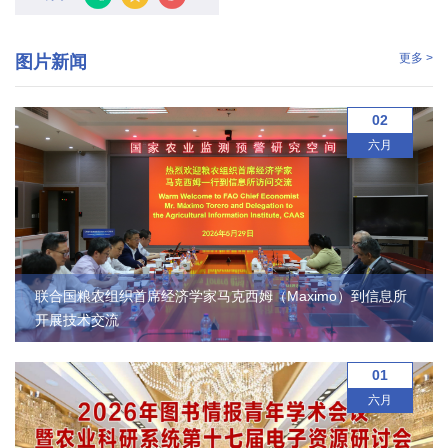
国
际
更多 >
图片新闻
合
02
作
六月
研
究
生
联合国粮农组织首席经济学家马克西姆（Maximo）到信息所
培
开展技术交流
养
01
国
六月
家