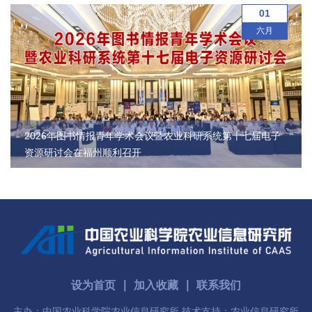
农
01
六月
业
图
书
馆
2026年图书情报青年学术会议暨农业科研系统第十七届电子
科
资源研讨会在福州顺利召开
技
期
刊
党
设为首页
∣
加入收藏
∣
联系我们
群
主办：中国农业科学院农业信息研究所 技术支持：农业信息研究所