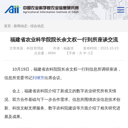
首
页
首页
-
新闻动态
-
综合动态
新
福建省农业科学院院长余文权一行到所座谈交流
闻
文章来源：科技管理处
作者：杨鑫浩
发布时间：2023-10-23
点击量：
4694
【字体：
大
中
小
】
动
态
10月19日，福建省农科院院长余文权一行到信息所调研座谈，
本
信息所党委书记
刘继芳
出席会议。
所
会上，福建省农科院介绍了新成立的数字农业研究所有关情
况、双方合作基础与下一步合作需求。信息所围绕农业信息技术创
概
新、科技文献支撑服务、数字农科院建设等方面介绍了相关研究进
况
展及成果。
科