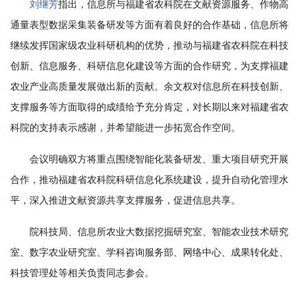
刘继芳
指出，信息所与福建省农科院在文献资源服务、作物高
学
通量表型数据采集装备研发等方面有着良好的合作基础，信息所将
研
继续发挥国家级农业科研机构的优势，推动与福建省农科院在科技
创新、信息服务、科研信息化建设等方面的合作研究，为支撑福建
究
农业产业高质量发展做出新的贡献。余文权对信息所在科技创新、
成
支撑服务等方面取得的成绩给予充分肯定，对长期以来对福建省农
果
科院的支持表示感谢，并希望能进一步拓宽合作空间。
转
会议明确双方将重点围绕智能化装备研发、重大项目研究开展
合作，推动福建省农科院科研信息化系统建设，提升自动化管理水
化
平，深入推进文献资源共享支撑服务，促进信息共享。
人
院科技局、信息所农业大数据挖掘研究室、智能农业技术研究
才
室、数字农业研究室、学科咨询服务部、网络中心、成果转化处、
队
科技管理处等相关负责同志参会。
伍