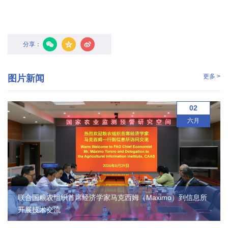
国
际
分享：
合
作
更多 >
图片新闻
研
02
究
六月
生
培
养
国
联合国粮农组织首席经济学家马克西姆（Maximo）到信息所
开展技术交流
家