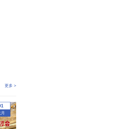
更多 >
01
六月