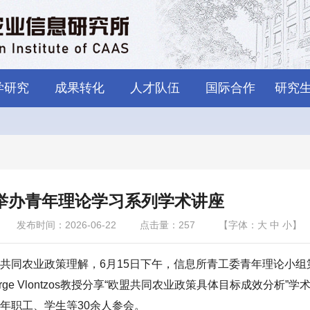
学研究
成果转化
人才队伍
国际合作
研究
举办青年理论学习系列学术讲座
发布时间：2026-06-22
点击量：
257
【字体：
大
中
小
】
共同农业政策理解，6月15日下午，信息所青工委青年理论小组
e Vlontzos教授分享“欧盟共同农业政策具体目标成效分析”学
年职工、学生等30余人参会。