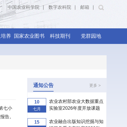
中国农业科学院
∣
数字农科院
∣
邮箱
∣
生培养
国家农业图书
科技期刊
党群园地
馆
通知公告
更多 >
农业农村部农业大数据重点
10
第七小
实验室2026年度开放课题
七月
申报指南
术报告。
农业融合出版知识挖掘与知
15