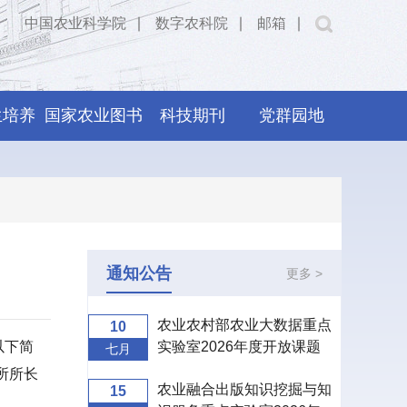
中国农业科学院
∣
数字农科院
∣
邮箱
∣
生培养
国家农业图书
科技期刊
党群园地
馆
通知公告
更多 >
农业农村部农业大数据重点
10
以下简
实验室2026年度开放课题
七月
申报指南
所所长
农业融合出版知识挖掘与知
15