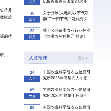
识服务重点实验室2026年
六月
度开放课题申请指南
心常务
关于开展“大地流彩·节气耕
30
数据质
韵”二十四节气主题优秀文
四月
创设计征集活动的通知
关于公开征求农业行业标准
22
据的特
《农业农村数据元 总则》
四月
（征求意见稿）意见的通知
研。
人才招聘
更多 >
中国农业科学院农业信息研
24
究所2026年高层次人才招
六月
聘公告
中国农业科学院农业信息研
05
究所2026年度博士后研究
六月
人员招收公告
中国农业科学院农业信息研
08