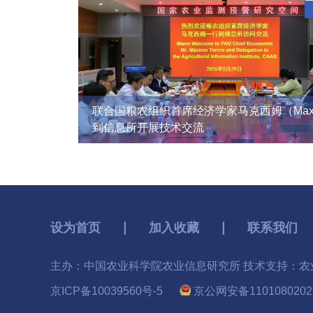
联合国粮农组织首席经济学家马克西姆（Max
到信息所开展技术交流
设为首页
∣
加入收藏
∣
联系我们
主办：中国农业科学院农业信息研究所 技术支持：农
京ICP备10039560号-5
京公网安备1101080202