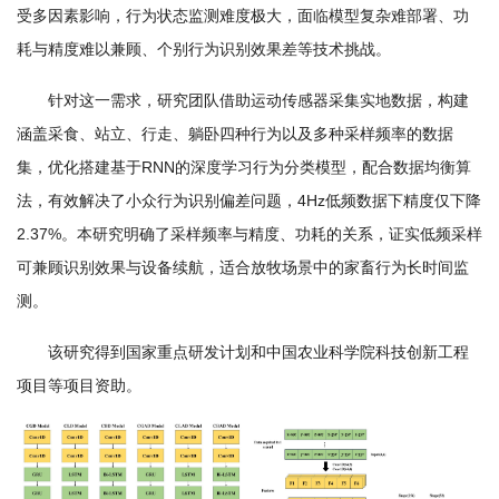
受多因素影响，行为状态监测难度极大，面临模型复杂难部署、功
学
耗与精度难以兼顾、个别行为识别效果差等技术挑战。
研
针对这一需求，研究团队借助运动传感器采集实地数据，构建
究
涵盖采食、站立、行走、躺卧四种行为以及多种采样频率的数据
成
集，优化搭建基于RNN的深度学习行为分类模型，配合数据均衡算
法，有效解决了小众行为识别偏差问题，4Hz低频数据下精度仅下降
果
2.37%。本研究明确了采样频率与精度、功耗的关系，证实低频采样
转
可兼顾识别效果与设备续航，适合放牧场景中的家畜行为长时间监
化
测。
人
该研究得到国家重点研发计划和中国农业科学院科技创新工程
才
项目等项目资助。
队
伍