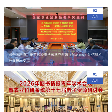
农
02
业
六月
图
书
馆
科
联合国粮农组织首席经济学家马克西姆（Maximo）到信息所
开展技术交流
技
期
01
六月
刊
党
群