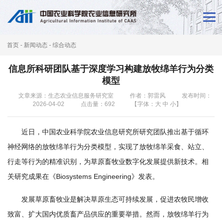
首
页
首页
-
新闻动态
-
综合动态
新
信息所科研团队基于深度学习构建放牧绵羊行为分类
闻
模型
动
文章来源：生态农业信息服务研究室
作者：郭雷风
发布时间：
2026-04-02
点击量：
692
【字体：
大
中
小
】
态
近日，中国农业科学院农业信息研究所研究团队推出基于循环
本
神经网络的放牧绵羊行为分类模型，实现了放牧绵羊采食、站立、
所
行走等行为的精准识别，为草原畜牧业数字化发展提供新技术。相
概
关研究成果在《Biosystems Engineering》发表。
况
发展草原畜牧业是解决草原生态可持续发展，促进农牧民增收
科
致富、扩大国内优质畜产品供应的重要举措。然而，放牧绵羊行为