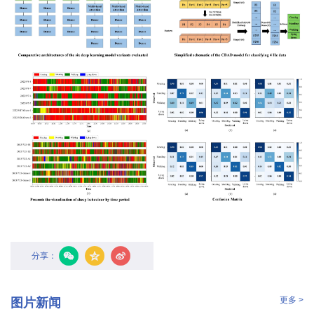
国
际
合
作
研
究
生
培
养
分享：
国
家
更多 >
图片新闻