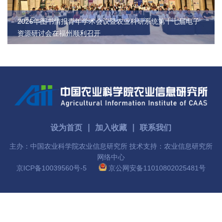
农
2026年图书情报青年学术会议暨农业科研系统第十七届电子
业
资源研讨会在福州顺利召开
图
书
馆
科
技
设为首页
∣
加入收藏
∣
联系我们
期
主办：中国农业科学院农业信息研究所 技术支持：农业信息研究所
网络中心
刊
京ICP备10039560号-5
京公网安备11010802025481号
党
群