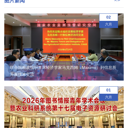
图片新闻
国
际
02
六月
合
作
研
究
联合国粮农组织首席经济学家马克西姆（Maximo）到信息所
生
开展技术交流
培
01
养
六月
国
家