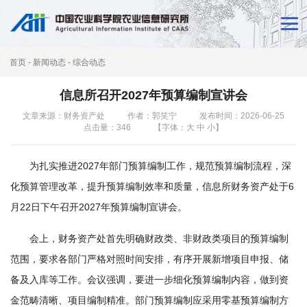
首
页
首页
-
新闻动态
-
综合动态
新
信息所召开2027年预算编制宣讲会
闻
文章来源：财务资产处
作者：郭笑宁
发布时间：2026-06-25
点击量：
346
【字体：
大
中
小
】
动
态
为扎实推进2027年部门预算编制工作，规范预算编制流程，深
本
化预算管理改革，提升预算编制效率和质量，信息所财务资产处于6
月22日下午召开2027年预算编制宣讲会。
所
会上，财务资产处首先明确财政类、非财政类项目的预算编制
概
范围，要求各部门严格对照时间安排，有序开展新增项目申报、储
况
备及入库等工作。会议强调，要进一步细化预算编制内容，做到资
科
金范畴清晰、项目编制精准。部门预算编制应采用零基预算编制方