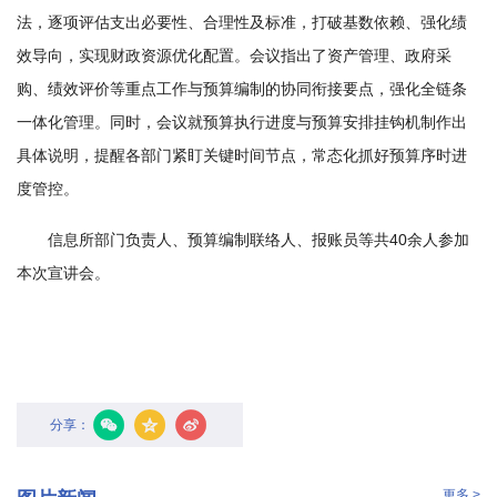
法，逐项评估支出必要性、合理性及标准，打破基数依赖、强化绩
学
效导向，实现财政资源优化配置。会议指出了资产管理、政府采
研
购、绩效评价等重点工作与预算编制的协同衔接要点，强化全链条
究
一体化管理。同时，会议就预算执行进度与预算安排挂钩机制作出
具体说明，提醒各部门紧盯关键时间节点，常态化抓好预算序时进
成
度管控。
果
信息所部门负责人、预算编制联络人、报账员等共40余人参加
转
本次宣讲会。
化
人
才
队
分享：
伍
更多 >