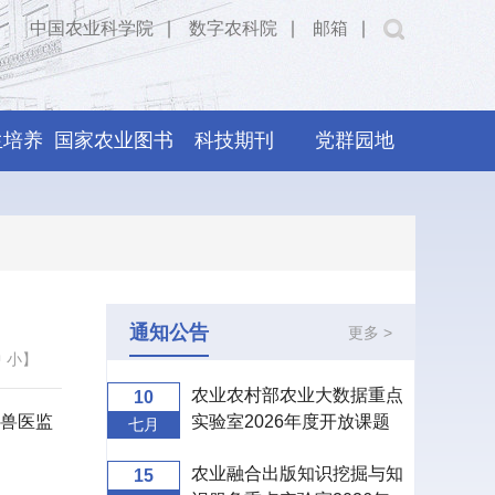
中国农业科学院
∣
数字农科院
∣
邮箱
∣
生培养
国家农业图书
科技期刊
党群园地
馆
通知公告
更多 >
中
小
】
农业农村部农业大数据重点
10
兽医监
实验室2026年度开放课题
七月
申报指南
农业融合出版知识挖掘与知
15