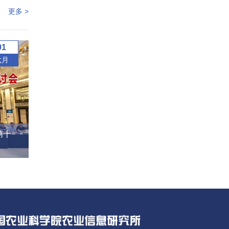
更多 >
01
六月
第十