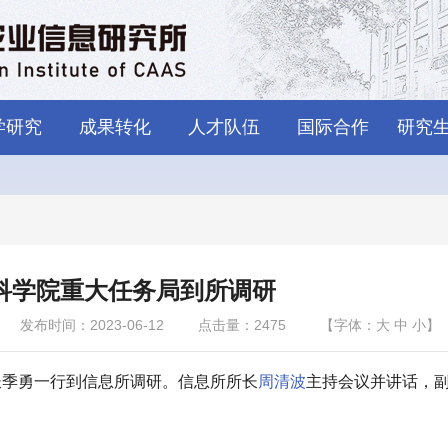
学研究
成果转化
人才队伍
国际合作
研究
科学院重大任务局到所调研
发布时间：2023-06-12
点击量：
2475
【字体：
大
中
小
】
长季勇一行到信息所调研。信息所所长
周清波
主持会议并讲话，