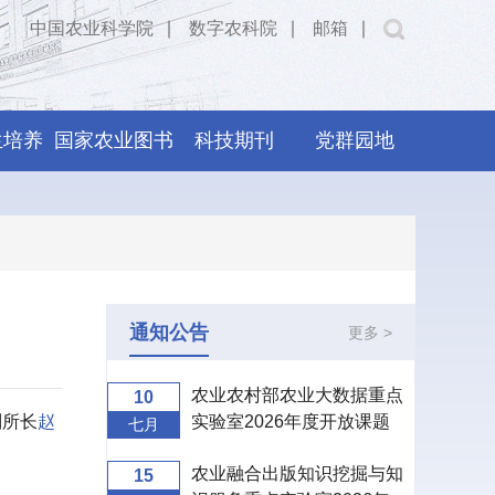
中国农业科学院
∣
数字农科院
∣
邮箱
∣
生培养
国家农业图书
科技期刊
党群园地
馆
通知公告
更多 >
农业农村部农业大数据重点
10
副所长
赵
实验室2026年度开放课题
七月
申报指南
农业融合出版知识挖掘与知
15