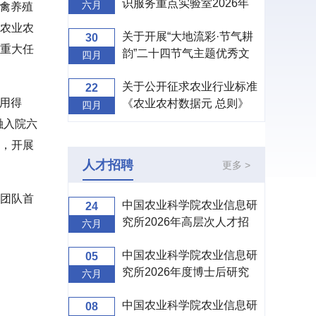
识服务重点实验室2026年
六月
禽养殖
度开放课题申请指南
农业农
关于开展“大地流彩·节气耕
30
重大任
韵”二十四节气主题优秀文
四月
创设计征集活动的通知
关于公开征求农业行业标准
22
、用得
《农业农村数据元 总则》
四月
（征求意见稿）意见的通知
融入院六
，开展
人才招聘
更多 >
团队首
中国农业科学院农业信息研
24
究所2026年高层次人才招
六月
聘公告
中国农业科学院农业信息研
05
究所2026年度博士后研究
六月
人员招收公告
中国农业科学院农业信息研
08