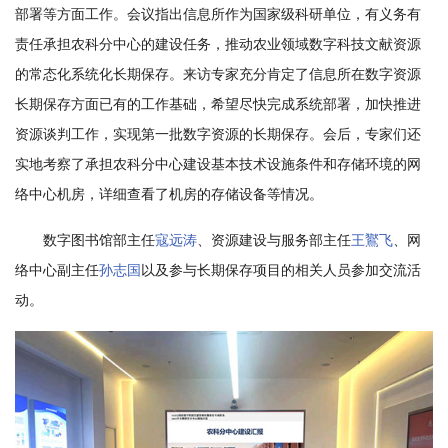
部署等方面工作。会议指出信息所作为国家级科研单位，有义务有
学
责任承担农科分中心的建设任务，推动农业领域数字科技文献资源
研
的常态化系统化长期保存。来访专家充分肯定了信息所在数字资源
究
长期保存方面已有的工作基础，希望尽快完成系统部署，加快推进
资源谈判工作，实现第一批数字资源的长期保存。会后，专家们还
成
实地考察了承担农科分中心建设基本技术设施条件和存储环境的网
果
络中心机房，详细查看了机房的存储设备等情况。
转
数字图书馆部主任
寇远涛
、资源建设与服务部主任
王鸑飞
、网
化
络中心副主任
孙志国
以及参与长期保存项目的相关人员参加交流活
动。
人
才
队
伍