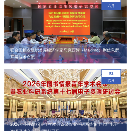
农
六月
业
图
书
馆
联合国粮农组织首席经济学家马克西姆（Maximo）到信息所
开展技术交流
科
01
技
六月
期
刊
党
群
2026年图书情报青年学术会议暨农业科研系统第十七届电子