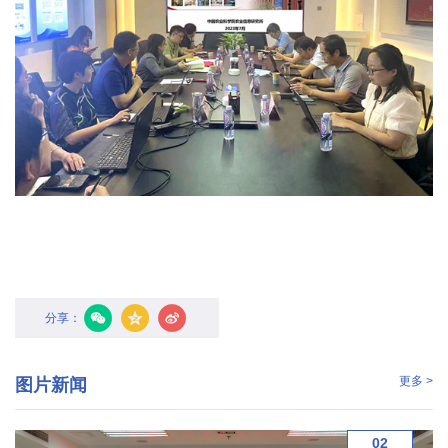
国
际
合
作
研
究
生
培
分享：
养
国
更多 >
图片新闻
家
02