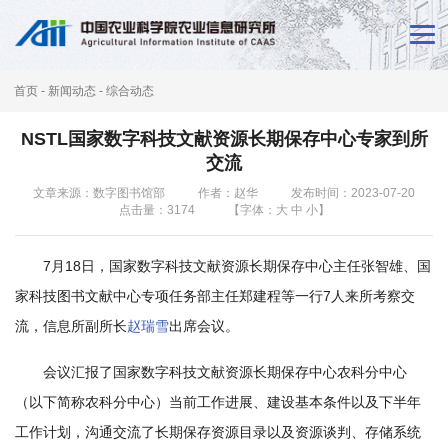
首
页
首页
-
新闻动态
-
综合动态
新
NSTL国家数字科技文献资源长期保存中心专家到所
闻
交流
动
文章来源：数字图书馆部
作者：赵华
发布时间：2023-07-20
点击量：
3174
【字体：
大
中
小
】
态
7月18日，国家数字科技文献资源长期保存中心主任张智雄、国
本
家科技图书文献中心专项任务部主任郑建程等一行7人来所考察交
所
流，信息所副所长
赵瑞雪
出席会议。
概
会议汇报了国家数字科技文献资源长期保存中心农科分中心
况
（以下简称农科分中心）当前工作进展、建设基本条件以及下半年
科
工作计划，沟通交流了长期保存资源目录以及资源谈判、存储系统