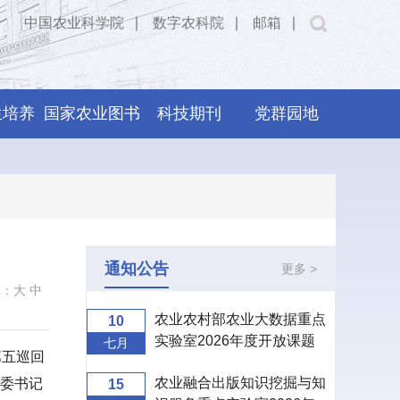
中国农业科学院
∣
数字农科院
∣
邮箱
∣
生培养
国家农业图书
科技期刊
党群园地
馆
通知公告
更多 >
体：
大
中
农业农村部农业大数据重点
10
实验室2026年度开放课题
七月
第五巡回
申报指南
农业融合出版知识挖掘与知
委书记
15