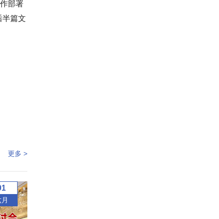
作部署
后半篇文
更多 >
01
六月