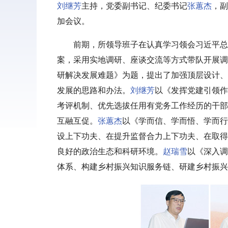
刘继芳
主持，党委副书记、纪委书记
张蕙杰
，副
加会议。
前期，所领导班子在认真学习领会习近平总
案，采用实地调研、座谈交流等方式带队开展调
研解决发展难题》为题，提出了加强顶层设计、
发展的思路和办法。
刘继芳
以《发挥党建引领作
考评机制、优先选拔任用有党务工作经历的干部
互融互促。
张蕙杰
以《学而信、学而悟、学而行
设上下功夫、在提升监督合力上下功夫、在取得
良好的政治生态和科研环境。
赵瑞雪
以《深入调
体系、构建乡村振兴知识服务链、研建乡村振兴