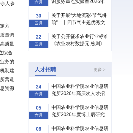
识服务重点实验室2026年
六月
0余人参
度开放课题申请指南
关于开展“大地流彩·节气耕
30
韵”二十四节气主题优秀文
四月
定方
创设计征集活动的通知
质量调
关于公开征求农业行业标准
22
《农业农村数据元 总则》
高质量
四月
（征求意见稿）意见的通知
立综合
业务的
人才招聘
更多 >
机制建
所营造
中国农业科学院农业信息研
24
息资源
究所2026年高层次人才招
六月
聘公告
中国农业科学院农业信息研
05
究所2026年度博士后研究
六月
人员招收公告
中国农业科学院农业信息研
08