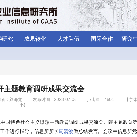
学研究
成果转化
人才队伍
国际合作
研究
开主题教育调研成果交流会
作者：刘海龙
发布时间：2023-07-06
点击量：
4601
【字
小
】
代中国特色社会主义思想主题教育调研成果交流会。院主题教育
工作进行指导，信息所所长
周清波
做总结发言。会议由信息所党