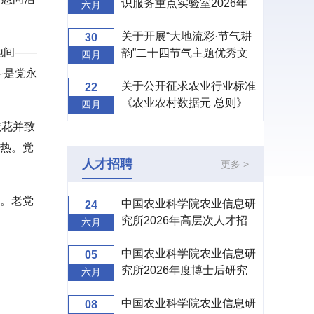
识服务重点实验室2026年
六月
度开放课题申请指南
关于开展“大地流彩·节气耕
30
地间——
韵”二十四节气主题优秀文
四月
创设计征集活动的通知
斗是党永
关于公开征求农业行业标准
22
《农业农村数据元 总则》
四月
（征求意见稿）意见的通知
献花并致
热。党
人才招聘
更多 >
。老党
中国农业科学院农业信息研
24
究所2026年高层次人才招
六月
聘公告
中国农业科学院农业信息研
05
究所2026年度博士后研究
六月
人员招收公告
中国农业科学院农业信息研
08