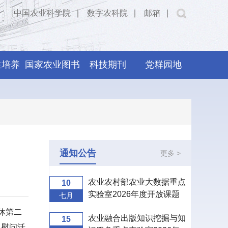
中国农业科学院
∣
数字农科院
∣
邮箱
∣
生培养
国家农业图书
科技期刊
党群园地
馆
通知公告
更多 >
农业农村部农业大数据重点
10
实验室2026年度开放课题
七月
申报指南
休第二
农业融合出版知识挖掘与知
15
日慰问活