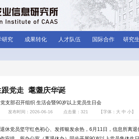
学研究
成果转化
人才队伍
国际合作
研究
生跟党走 耄耋庆华诞
党支部召开组织 生活会暨90岁以上党员生日会
发布时间：2026-06-16
点击量：
321
【字体：
大
中
小
】
退休党员坚守红色初心、发挥银发余热，6月11日，信息所离退
作安排，所办公室（离退休办）同步开展90岁以上党员集体生