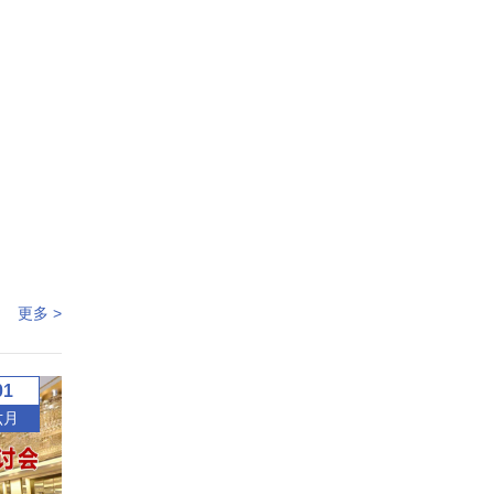
更多 >
01
六月