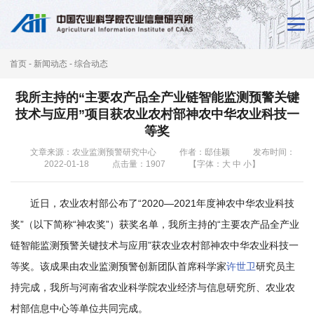
首
页
首页
-
新闻动态
-
综合动态
新
我所主持的“主要农产品全产业链智能监测预警关键
闻
技术与应用”项目获农业农村部神农中华农业科技一
等奖
动
文章来源：农业监测预警研究中心
作者：邸佳颖
发布时间：
态
2022-01-18
点击量：
1907
【字体：
大
中
小
】
本
近日，农业农村部公布了“2020—2021年度神农中华农业科技
所
奖”（以下简称“神农奖”）获奖名单，我所主持的“主要农产品全产业
概
链智能监测预警关键技术与应用”获农业农村部神农中华农业科技一
等奖。该成果由农业监测预警创新团队首席科学家
许世卫
研究员主
况
持完成，我所与河南省农业科学院农业经济与信息研究所、农业农
科
村部信息中心等单位共同完成。