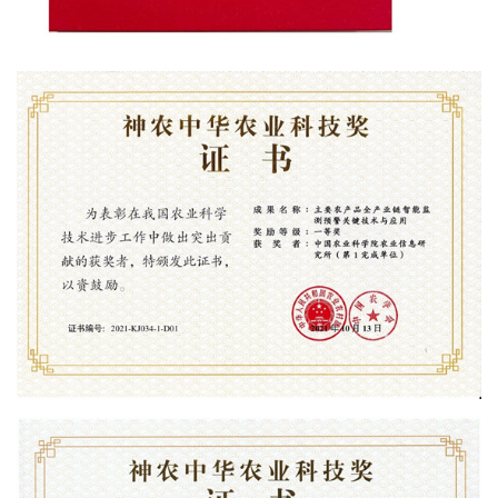
国
际
合
作
研
究
生
培
养
国
家