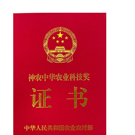
学
研
究
成
果
转
化
人
才
队
伍