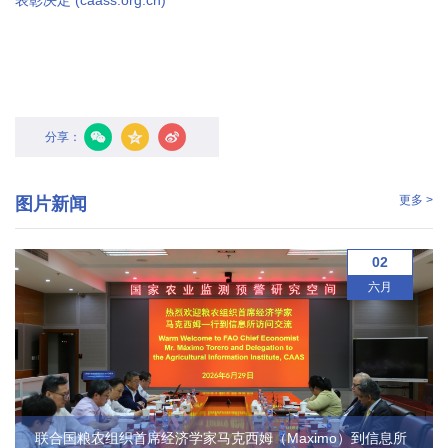
表彰决定 (caass.org.cn)
分享：
更多 >
图片新闻
02
六月
联合国粮农组织首席经济学家马克西姆（Maximo）到信息所