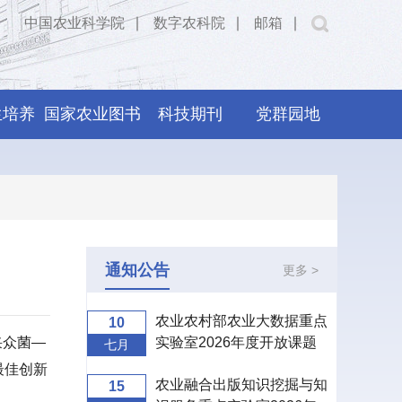
中国农业科学院
∣
数字农科院
∣
邮箱
∣
生培养
国家农业图书
科技期刊
党群园地
馆
通知公告
更多 >
农业农村部农业大数据重点
10
采众菌—
实验室2026年度开放课题
七月
申报指南
最佳创新
农业融合出版知识挖掘与知
15