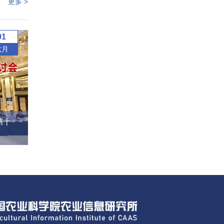
更多 >
01
六月
第十