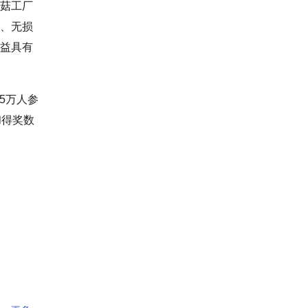
菇工厂
、无损
益具有
5万人参
和得奖数