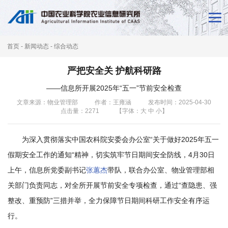
首
页
首页
-
新闻动态
-
综合动态
新
严把安全关 护航科研路
闻
——信息所开展2025年“五一”节前安全检查
动
文章来源：物业管理部
作者：王雍涵
发布时间：2025-04-30
点击量：
2271
【字体：
大
中
小
】
态
本
为深入贯彻落实中国农科院安委会办公室“关于做好2025年五一
假期安全工作的通知“精神，切实筑牢节日期间安全防线，4月30日
所
上午，信息所党委副书记
张蕙杰
带队，联合办公室、物业管理部相
概
关部门负责同志，对全所开展节前安全专项检查，通过“查隐患、强
况
整改、重预防”三措并举，全力保障节日期间科研工作安全有序运
行。
科