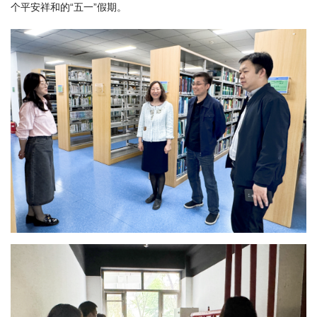
个平安祥和的“五一”假期。
国
际
合
作
研
究
生
培
养
国
家