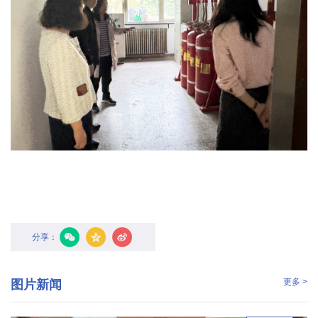
农
业
图
书
馆
科
技
期
刊
分享：
党
更多 >
图片新闻
群