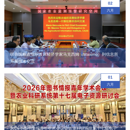
园
02
六月
地
联合国粮农组织首席经济学家马克西姆（Maximo）到信息所
开展技术交流
01
六月
2026年图书情报青年学术会议暨农业科研系统第十七届电子