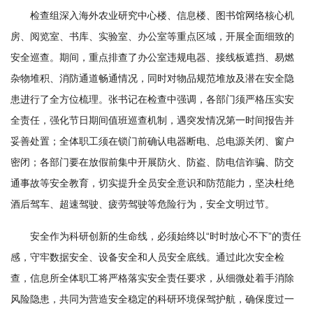
学
检查组深入海外农业研究中心楼、信息楼、图书馆网络核心机
房、阅览室、书库、实验室、办公室等重点区域，开展全面细致的
研
安全巡查。期间，重点排查了办公室违规电器、接线板遮挡、易燃
究
杂物堆积、消防通道畅通情况，同时对物品规范堆放及潜在安全隐
患进行了全方位梳理。张书记在检查中强调，各部门须严格压实安
成
全责任，强化节日期间值班巡查机制，遇突发情况第一时间报告并
果
妥善处置；全体职工须在锁门前确认电器断电、总电源关闭、窗户
转
密闭；各部门要在放假前集中开展防火、防盗、防电信诈骗、防交
通事故等安全教育，切实提升全员安全意识和防范能力，坚决杜绝
化
酒后驾车、超速驾驶、疲劳驾驶等危险行为，安全文明过节。
人
安全作为科研创新的生命线，必须始终以“时时放心不下”的责任
才
感，守牢数据安全、设备安全和人员安全底线。通过此次安全检
队
查，信息所全体职工将严格落实安全责任要求，从细微处着手消除
伍
风险隐患，共同为营造安全稳定的科研环境保驾护航，确保度过一