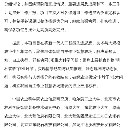
分组讨论，并围绕现阶段完成情况、重要进展及成果和下一步工作
学
计划展开工作汇报。项目主持人对各课题组工作进展给予肯定和认
研
可，并希望各课题以整体指标为导向，继续加强协同、扎实推进，
究
确保各项任务按计划高质高效完成。
成
据悉，本项目旨在将新一代人工智能先进思想、技术与大规模
农业生产相结合，聚焦群体智能自主作业智慧农场，解决感知认
果
知、自主执行、群智协同3项重大科学问题；聚焦主要粮食作物“耕
转
种管收”作业环节，实现情景感知与认知推理、静态规划与动态执
化
行、机器智能与人类指导的有效结合，破解农业领域“卡脖子”技术问
题，树立我国自主作业智慧农场建设的行业应用标杆。
人
才
中国农业科学院农业信息研究所、哈尔滨工业大学、北京市农
林科学院智能装备技术研究中心、清华大学、东北农业大学、华南
队
农业大学、北大荒信息有限公司、北大荒集团黑龙江二九〇农场有
伍
限公司、北京京东乾石科技有限公司、黑龙江德沃科技开发有限公