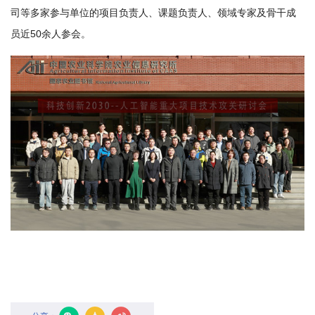
国
司等多家参与单位的项目负责人、课题负责人、领域专家及骨干成
员近50余人参会。
际
合
作
研
究
生
培
养
国
家