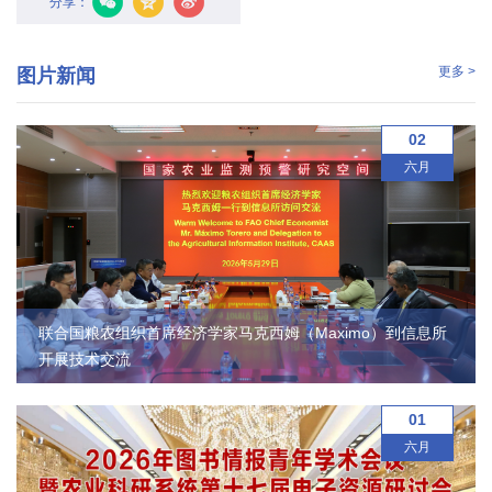
分享：
农
业
更多 >
图片新闻
图
02
书
六月
馆
科
技
期
联合国粮农组织首席经济学家马克西姆（Maximo）到信息所
开展技术交流
刊
党
01
六月
群