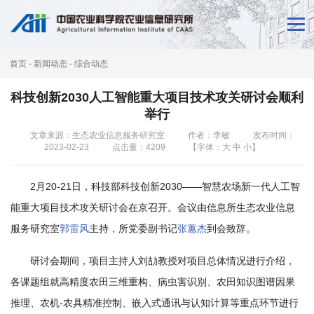
首
页
首页
-
新闻动态
-
综合动态
新
科技创新2030人工智能重大项目技术攻关研讨会顺利
闻
举行
动
文章来源：生态农业信息服务研究室
作者：李敏
发布时间：
2023-02-23
点击量：
4209
【字体：
大
中
小
】
态
2月20-21日，科技部科技创新2030——智慧农场新一代人工智
本
能重大项目技术攻关研讨会在京召开。会议由信息所生态农业信息
所
服务研究室
郭雷风
主持，所党委副书记
张蕙杰
到会致辞。
概
研讨会期间，项目主持人刘劼教授对项目总体情况进行介绍，
况
各课题组就高精度农田三维重构、病虫害识别、农田知识图谱因果
科
推理、农机-农具精准控制、嵌入式通讯与认知计算等重点环节进行