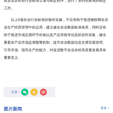
按农业农村部行业标准立项与制定程序，进行了系列化标准的制定
国
工作。
际
以上6项农业行业标准的颁布实施，不仅有助于推进物联网在农
合
业生产经营管理中的运用，建立健全农业数据标准体系，同时还有
作
助于推进市场交易环节价格以及产品等级等信息的实时采集，健全
重要农产品市场监测预警机制，提升农业数据信息支撑宏观管理、
研
引导市场、指导生产的能力，对促进数字农业农村高质量发展具有
究
重要意义。
生
培
养
分享：
国
家
更多 >
图片新闻