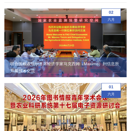
农
02
业
六月
图
书
馆
科
联合国粮农组织首席经济学家马克西姆（Maximo）到信息所
开展技术交流
技
期
01
六月
刊
党
群