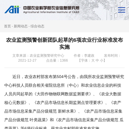
首
页
首页
-
新闻动态
-
综合动态
新
农业监测预警创新团队起草的6项农业行业标准发布
闻
实施
动
文章来源：农业监测预警研究中心
作者：李建政
发布时间：
2021-12-27
点击量：
1366
【字体：
大
中
小
】
态
近日，农业农村部发布第504号公告，由我所农业监测预警研究
本
中心科技人员联合相关省院信息所（中心）和农业信息企业的科技
所
人员共同起草的《大田作物物联网数据监测要求》、《农业大数据
概
核心元数据》、《农产品市场信息长期监测点管理要求》、《农产
品市场信息采集产品分级规范 新鲜水果》、《农产品市场信息采集
况
产品分级规范 叶类蔬菜》和《农产品市场信息采集产品分级规范 瓜
科
类蔬菜》等6项行业标准，获农业农村部批准发布实施。