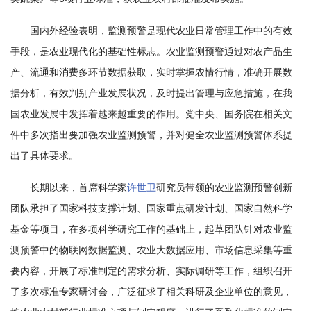
学
国内外经验表明，监测预警是现代农业日常管理工作中的有效
研
手段，是农业现代化的基础性标志。农业监测预警通过对农产品生
究
产、流通和消费多环节数据获取，实时掌握农情行情，准确开展数
据分析，有效判别产业发展状况，及时提出管理与应急措施，在我
成
国农业发展中发挥着越来越重要的作用。党中央、国务院在相关文
果
件中多次指出要加强农业监测预警，并对健全农业监测预警体系提
转
出了具体要求。
化
长期以来，首席科学家
许世卫
研究员带领的农业监测预警创新
团队承担了国家科技支撑计划、国家重点研发计划、国家自然科学
人
基金等项目，在多项科学研究工作的基础上，起草团队针对农业监
才
测预警中的物联网数据监测、农业大数据应用、市场信息采集等重
队
要内容，开展了标准制定的需求分析、实际调研等工作，组织召开
了多次标准专家研讨会，广泛征求了相关科研及企业单位的意见，
伍