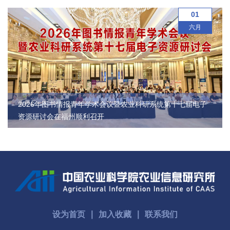
农
01
业
六月
图
书
馆
2026年图书情报青年学术会议暨农业科研系统第十七届电子
科
资源研讨会在福州顺利召开
技
期
刊
党
群
设为首页
∣
加入收藏
∣
联系我们