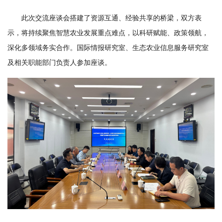
学
此次交流座谈会搭建了资源互通、经验共享的桥梁，双方表
研
示，将持续聚焦智慧农业发展重点难点，以科研赋能、政策领航，
深化多领域务实合作。国际情报研究室、生态农业信息服务研究室
究
及相关职能部门负责人参加座谈。
成
果
转
化
人
才
队
伍