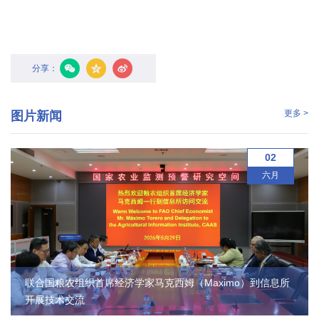
国
际
合
分享：
作
更多 >
图片新闻
研
究
02
六月
生
培
养
国
联合国粮农组织首席经济学家马克西姆（Maximo）到信息所
家
开展技术交流