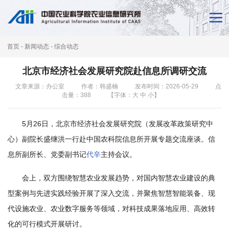
首
页
首页
-
新闻动态
-
综合动态
新
北京市经济社会发展研究院赴信息所调研交流
闻
文章来源：办公室
作者：韩盛楠
发布时间：2026-05-29
点
击量：
388
【字体：
大
中
小
】
动
态
5月26日，北京市经济社会发展研究院（发展改革政策研究中
本
心）副院长盛继洪一行赴中国农科院信息所开展专题交流座谈。信
息所副所长、党委副书记
代辛
主持会议。
所
会上，双方围绕智慧农业发展趋势，对国内智慧农业建设的典
概
型案例与先进实践经验开展了深入交流，并聚焦智慧智能装备、现
况
代设施农业、农业数字服务等领域，对科技成果落地应用、高效转
科
化的可行模式开展研讨。