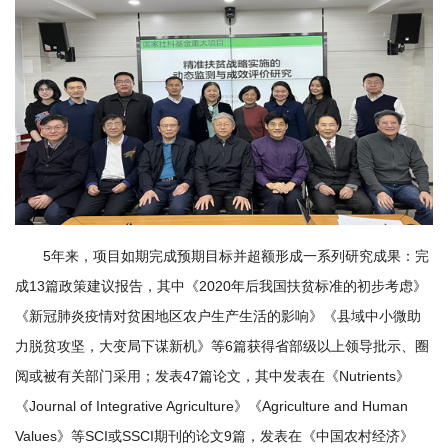
学
研
究
成
果
转
5年来，项目如期完成预期目标并超额形成一系列研究成果：完
化
成13篇政策建议报告，其中《2020年后我国扶贫标准的初步考虑》
人
《新冠肺炎疫情对贫困地区农户生产生活的影响》《县域中小微助
才
力脱贫攻坚，大变局下谋新机》等6篇获得省部级以上领导批示、圈
阅或被有关部门采用；发表47篇论文，其中发表在《Nutrients》
队
《Journal of Integrative Agriculture》《Agriculture and Human
伍
Values》等SCI或SSCI期刊的论文9篇，发表在《中国农村经济》