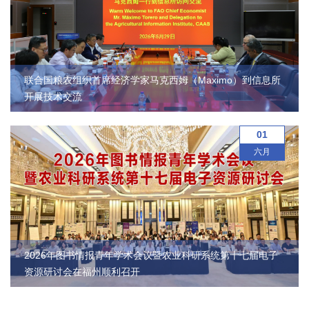
园
地
联合国粮农组织首席经济学家马克西姆（Maximo）到信息所
开展技术交流
01
六月
2026年图书情报青年学术会议暨农业科研系统第十七届电子
资源研讨会在福州顺利召开