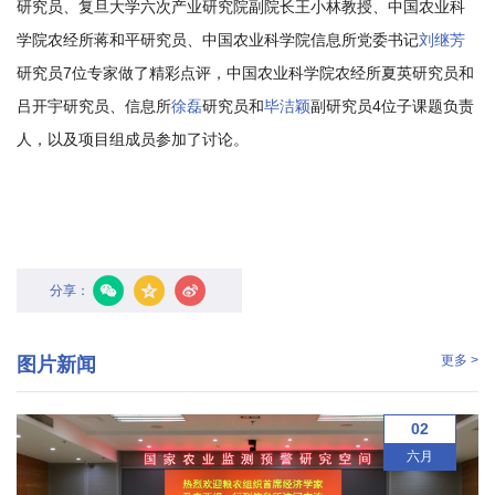
研究员、复旦大学六次产业研究院副院长王小林教授、中国农业科
农
学院农经所蒋和平研究员、中国农业科学院信息所党委书记
刘继芳
业
研究员7位专家做了精彩点评，中国农业科学院农经所夏英研究员和
图
吕开宇研究员、信息所
徐磊
研究员和
毕洁颖
副研究员4位子课题负责
人，以及项目组成员参加了讨论。
书
馆
科
技
分享：
期
更多 >
图片新闻
刊
党
02
群
六月