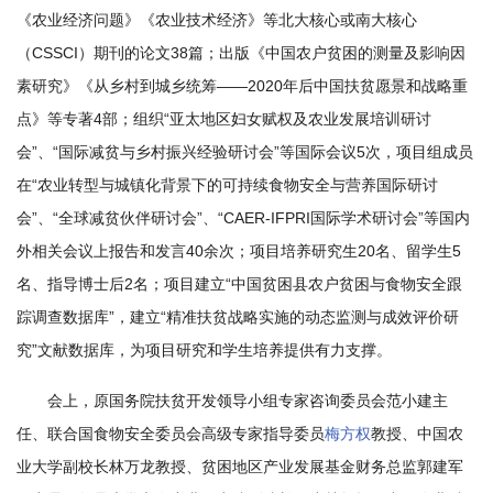
国
《农业经济问题》《农业技术经济》等北大核心或南大核心
（CSSCI）期刊的论文38篇；出版《中国农户贫困的测量及影响因
际
素研究》《从乡村到城乡统筹——2020年后中国扶贫愿景和战略重
合
点》等专著4部；组织“亚太地区妇女赋权及农业发展培训研讨
作
会”、“国际减贫与乡村振兴经验研讨会”等国际会议5次，项目组成员
在“农业转型与城镇化背景下的可持续食物安全与营养国际研讨
研
会”、“全球减贫伙伴研讨会”、“CAER-IFPRI国际学术研讨会”等国内
究
外相关会议上报告和发言40余次；项目培养研究生20名、留学生5
生
名、指导博士后2名；项目建立“中国贫困县农户贫困与食物安全跟
踪调查数据库”，建立“精准扶贫战略实施的动态监测与成效评价研
培
究”文献数据库，为项目研究和学生培养提供有力支撑。
养
会上，原国务院扶贫开发领导小组专家咨询委员会范小建主
国
任、联合国食物安全委员会高级专家指导委员
梅方权
教授、中国农
家
业大学副校长林万龙教授、贫困地区产业发展基金财务总监郭建军