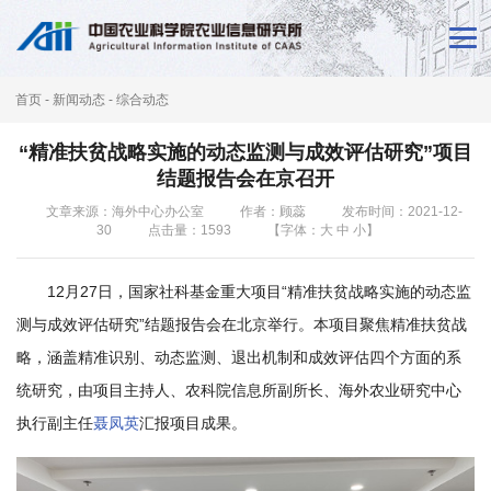
首
页
首页
-
新闻动态
-
综合动态
新
“精准扶贫战略实施的动态监测与成效评估研究”项目
闻
结题报告会在京召开
动
文章来源：海外中心办公室
作者：顾蕊
发布时间：2021-12-
30
点击量：
1593
【字体：
大
中
小
】
态
12月27日，国家社科基金重大项目“精准扶贫战略实施的动态监
本
测与成效评估研究”结题报告会在北京举行。本项目聚焦精准扶贫战
所
略，涵盖精准识别、动态监测、退出机制和成效评估四个方面的系
概
统研究，由项目主持人、农科院信息所副所长、海外农业研究中心
执行副主任
聂凤英
汇报项目成果。
况
科