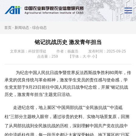
首
页
首页
-
新闻动态
-
综合动态
新
铭记抗战历史 激发青年担当
闻
文章来源：科技管理处
作者：杨鑫浩
发布时间：2025-09-25
点击量：
259
【字体：
大
中
小
】
动
态
为纪念中国人民抗日战争暨世界反法西斯战争胜利80周年，传
承党的优良传统与革命精神，激发学生党员的责任感与使命感，学
本
生党支部于9月23日前往中国人民抗日战争纪念馆，开展“铭记抗战
所
历史，激发青年担当”主题党日活动。
概
走进纪念馆，地上展区“中国局部抗战”“全民族抗战”“中流砥
柱”三部分主题映入眼帘，通过珍贵的史料、实物与场景复原，回溯
况
了从局部抗战到全民族抗战的历程，深刻理解中国共产党在抗战中
科
的中流砥柱作用，每一段历史都让大家深受触动。地下展区的“日军