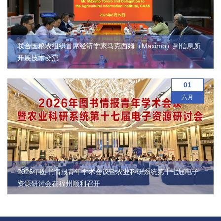
农
业
图
联合国粮农组织首席经济学家马克西姆（Maximo）到信息所
开展技术交流
书
馆
01
六月
科
技
期
刊
2026年图书情报青年学术会议暨农业科研系统第十七届电子
党
资源研讨会在福州顺利召开
群