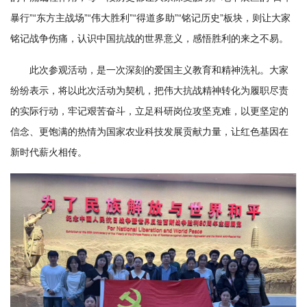
学
暴行”“东方主战场”“伟大胜利”“得道多助”“铭记历史”板块，则让大家
铭记战争伤痛，认识中国抗战的世界意义，感悟胜利的来之不易。
研
究
此次参观活动，是一次深刻的爱国主义教育和精神洗礼。大家
纷纷表示，将以此次活动为契机，把伟大抗战精神转化为履职尽责
成
的实际行动，牢记艰苦奋斗，立足科研岗位攻坚克难，以更坚定的
果
信念、更饱满的热情为国家农业科技发展贡献力量，让红色基因在
新时代薪火相传。
转
化
人
才
队
伍