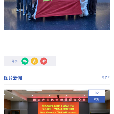
国
际
合
作
研
究
分享：
生
培
更多 >
图片新闻
养
02
国
六月
家