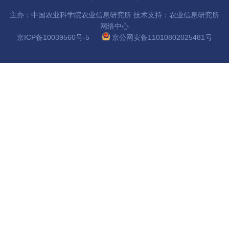
农
主办：中国农业科学院农业信息研究所 技术支持：农业信息研究所
业
网络中心
京ICP备10039560号-5
京公网安备11010802025481号
图
书
馆
科
技
期
刊
党
群