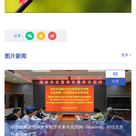
学
研
究
分享：
成
更多 >
图片新闻
果
转
02
化
六月
人
才
队
联合国粮农组织首席经济学家马克西姆（Maximo）到信息所
伍
开展技术交流