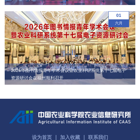
国
01
际
六月
合
作
研
究
2026年图书情报青年学术会议暨农业科研系统第十七届电子
资源研讨会在福州顺利召开
生
培
养
国
家
设为首页
∣
加入收藏
∣
联系我们