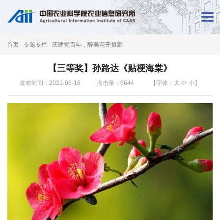
首
页
首页
-
专题专栏
-
庆建党百年，醉美花开摄影
新
【三等奖】孙路达《贴梗海棠》
闻
发布时间：2021-06-16
点击量：
6644
【字体：
大
中
小
】
动
态
本
所
概
况
科