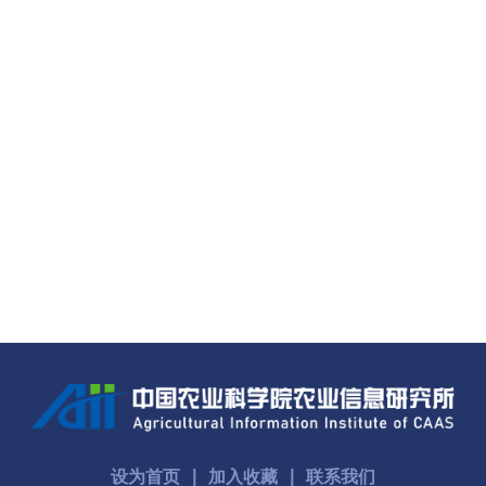
学
研
究
成
果
转
化
人
才
队
伍
设为首页
∣
加入收藏
∣
联系我们