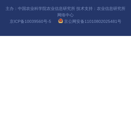
国
主办：中国农业科学院农业信息研究所 技术支持：农业信息研究所
网络中心
际
京ICP备10039560号-5
京公网安备11010802025481号
合
作
研
究
生
培
养
国
家