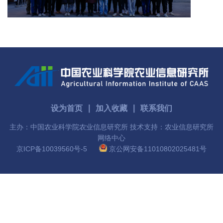
国
际
合
作
研
究
设为首页
∣
加入收藏
∣
联系我们
主办：中国农业科学院农业信息研究所 技术支持：农业信息研究所
生
网络中心
培
京ICP备10039560号-5
京公网安备11010802025481号
养
国
家