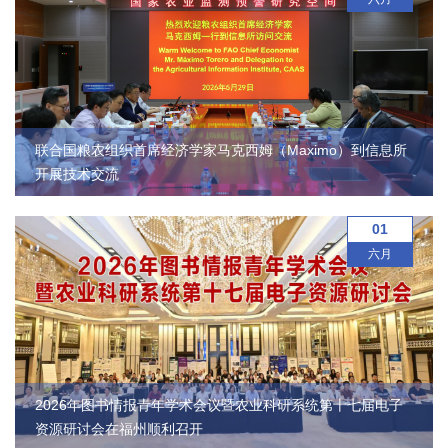
农
业
图
书
联合国粮农组织首席经济学家马克西姆（Maximo）到信息所
馆
开展技术交流
科
01
技
六月
期
刊
党
2026年图书情报青年学术会议暨农业科研系统第十七届电子
群
资源研讨会在福州顺利召开