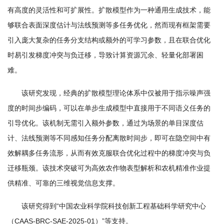
有高度的灵活性和可扩展性。扩散模型作为一种通用生成技术，能
学
够联合表面深度估计与法线预测等多任务优化，然而现有框架需要
研
引入庞大复杂的任务分支结构或额外的可学习参数，且在联合优化
究
时易引发梯度冲突与负迁移，导致计算资源冗余、轻量化部署困
难。
成
果
该研究发现，经典的扩散模型理论体系中仅被用于指示噪声强
度的时间步编码，可以在单步生成模型中直接用于不同语义任务的
转
引导优化。该机制无需引入额外参数，通过为场景的单目深度估
化
计、法线预测等不同感知任务分配离散时间步，即可在隐空间中有
人
效解耦多任务流形，从而有效克服联合优化过程中的梯度冲突与负
迁移瓶颈。该技术突破可为高效农作物表型解析和农机精准作业提
才
供精准、可靠的三维视觉信息支撑。
队
该研究得到“中国农业科学院科技创新工程基础科学研究中心
伍
（CAAS-BRC-SAE-2025-01）”等支持。