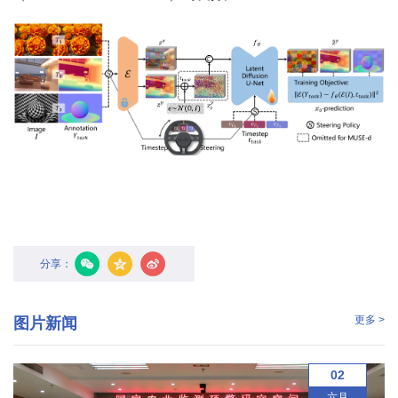
国
际
合
作
研
究
生
培
分享：
养
更多 >
图片新闻
国
家
02
六月