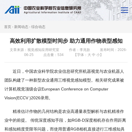
首
页
首页
-
新闻动态
-
综合动态
新
高效利用扩散模型时间步 助力通用作物表型感知
闻
文章来源：视觉感知应用研究室
作者：李兆歆
发布时间：2026-
06-25
点击量：
534
【字体：
大
中
小
】
动
态
近日，中国农业科学院农业信息研究所机器视觉与农业机器人
本
团队构建了一种新型农业通用三维视觉感知模型。相关研究成果被
计算机视觉顶级会议European Conference on Computer
所
Vision(ECCV )2026录用。
概
精准估计作物的几何结构是农业高通量表型解析与农机精准作
况
业中的前提。 传统深度感知手段，如RGB-D深度相机存在作用距离
科
和感知精度受限等问题，而使用普通RGB相机直接进行三维感知具