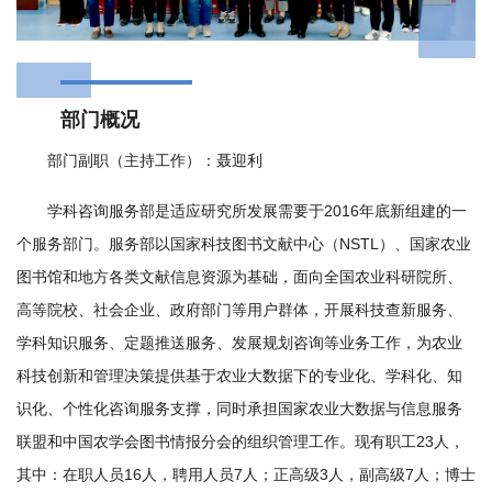
学
研
究
部门概况
成
部门副职（主持工作）：聂迎利
果
学科咨询服务部是适应研究所发展需要于2016年底新组建的一
个服务部门。服务部以国家科技图书文献中心（NSTL）、国家农业
转
图书馆和地方各类文献信息资源为基础，面向全国农业科研院所、
化
高等院校、社会企业、政府部门等用户群体，开展科技查新服务、
人
学科知识服务、定题推送服务、发展规划咨询等业务工作，为农业
科技创新和管理决策提供基于农业大数据下的专业化、学科化、知
才
识化、个性化咨询服务支撑，同时承担国家农业大数据与信息服务
队
联盟和中国农学会图书情报分会的组织管理工作。现有职工23人，
伍
其中：在职人员16人，聘用人员7人；正高级3人，副高级7人；博士