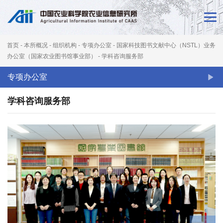
首
页
首页
-
本所概况
-
组织机构
-
专项办公室
-
国家科技图书文献中心（NSTL）业务
新
办公室（国家农业图书馆事业部）
-
学科咨询服务部
闻
专项办公室
动
学科咨询服务部
态
本
所
概
况
科