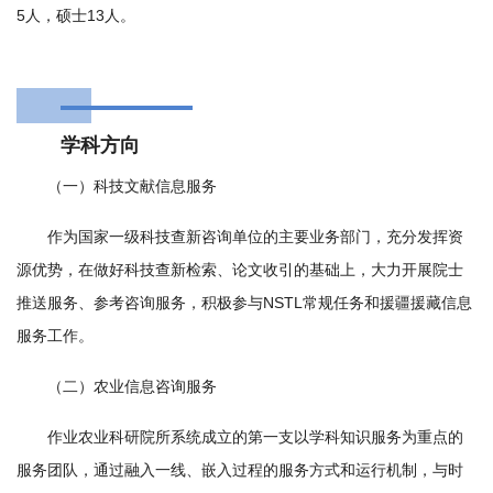
5人，硕士13人。
国
际
合
学科方向
作
（一）科技文献信息服务
研
作为国家一级科技查新咨询单位的主要业务部门，充分发挥资
究
源优势，在做好科技查新检索、论文收引的基础上，大力开展院士
生
推送服务、参考咨询服务，积极参与NSTL常规任务和援疆援藏信息
培
服务工作。
养
（二）农业信息咨询服务
国
作业农业科研院所系统成立的第一支以学科知识服务为重点的
家
服务团队，通过融入一线、嵌入过程的服务方式和运行机制，与时